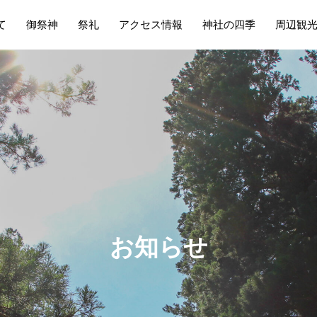
て
御祭神
祭礼
アクセス情報
神社の四季
周辺観
お
知
ら
せ